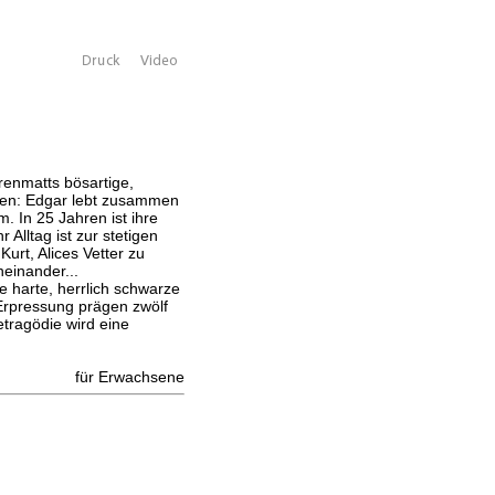
nmatts bösartige,
pen: Edgar lebt zusammen
m. In 25 Jahren ist ihre
Alltag ist zur stetigen
urt, Alices Vetter zu
einander...
e harte, herrlich schwarze
Erpressung prägen zwölf
tragödie wird eine
für Erwachsene