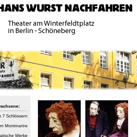
wachsene:
n 7 Schlössern
om Montmartre
matische Werke