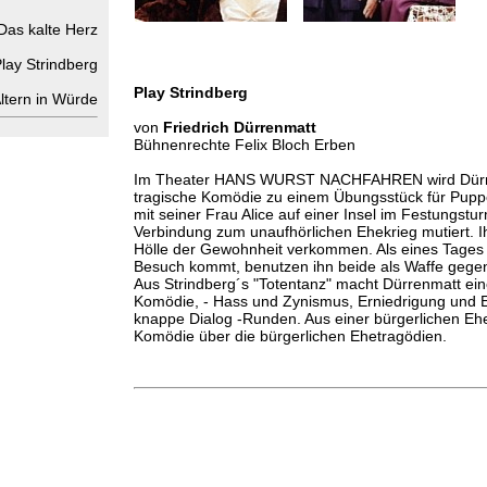
Das kalte Herz
lay Strindberg
Play Strindberg
ltern in Würde
von
Friedrich Dürrenmatt
Bühnenrechte Felix Bloch Erben
Im Theater HANS WURST NACHFAHREN wird Dürre
tragische Komödie zu einem Übungsstück für Pup
mit seiner Frau Alice auf einer Insel im Festungstur
Verbindung zum unaufhörlichen Ehekrieg mutiert. Ihr 
Hölle der Gewohnheit verkommen. Als eines Tages K
Besuch kommt, benutzen ihn beide als Waffe gegen
Aus Strindberg´s "Totentanz" macht Dürrenmatt ein
Komödie, - Hass und Zynismus, Erniedrigung und 
knappe Dialog -Runden. Aus einer bürgerlichen Ehe
Komödie über die bürgerlichen Ehetragödien.